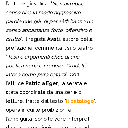
l’autrice giustifica: “
Non avrebbe
senso dire in modo aggressivo
parole che già di per sà© hanno un
senso abbastanza forte, offensivo e
brutto
“. Il regista
Avati
, autore della
prefazione, commenta il suo teatro:
“
Testi e argomenti choc di una
poetica nuda e crudele… Crudeltà
intesa come pura catarsi
“. Con
l’attrice
Patrizia Eger
, la serata è
stata coordinata da una serie di
letture, tratte dal testo “
Il catalogo
“,
opera in cui le proibizioni e
l’ambiguità sono le vere interpreti
d’un dramma dionisiaco, pronte ad