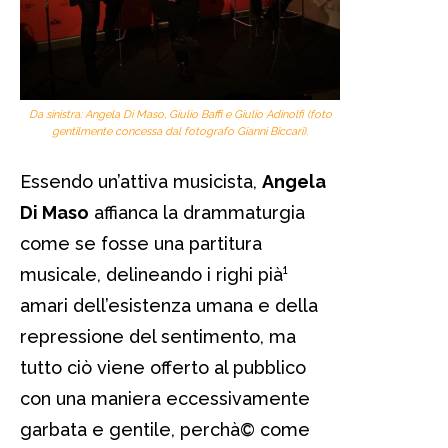
Da sinistra: Angela Di Maso, Giulio Baffi e Giulio Adinolfi (foto
gentilmente concessa dal fotografo Gianni Biccari).
Essendo un’attiva musicista,
Angela
Di Maso
affianca la drammaturgia
come se fosse una partitura
musicale, delineando i righi pià¹
amari dell’esistenza umana e della
repressione del sentimento, ma
tutto ciò viene offerto al pubblico
con una maniera eccessivamente
garbata e gentile, perchà© come