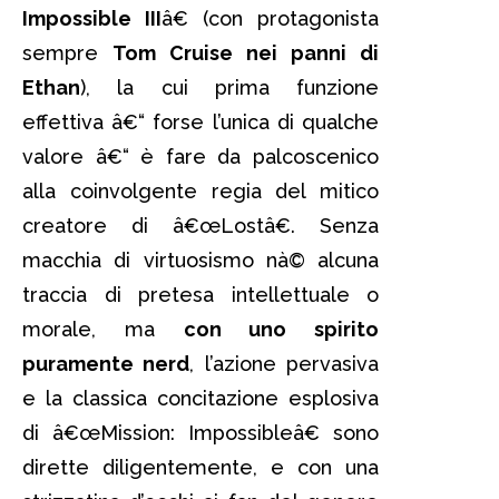
Impossible III
â€ (con protagonista
sempre
Tom Cruise nei panni di
Ethan
), la cui prima funzione
effettiva â€“ forse l’unica di qualche
valore â€“ è fare da palcoscenico
alla coinvolgente regia del mitico
creatore di â€œLostâ€. Senza
macchia di virtuosismo nà© alcuna
traccia di pretesa intellettuale o
morale, ma
con uno spirito
puramente nerd
, l’azione pervasiva
e la classica concitazione esplosiva
di â€œMission: Impossibleâ€ sono
dirette diligentemente, e con una