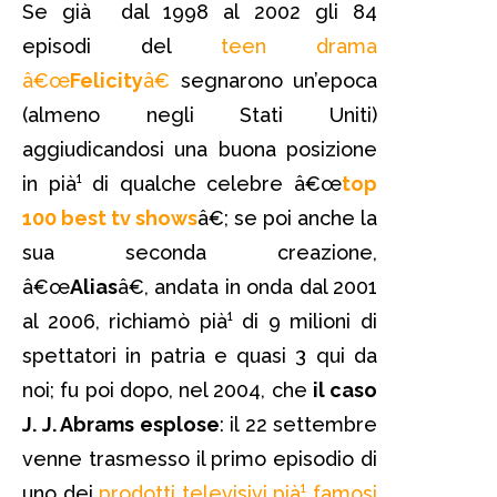
Se già dal 1998 al 2002 gli 84
episodi del
teen drama
â€œ
Felicity
â€
segnarono un’epoca
(almeno negli Stati Uniti)
aggiudicandosi una buona posizione
in pià¹ di qualche celebre â€œ
top
100 best tv shows
â€; se poi anche la
sua seconda creazione,
â€œ
Alias
â€, andata in onda dal 2001
al 2006, richiamò pià¹ di 9 milioni di
spettatori in patria e quasi 3 qui da
noi; fu poi dopo, nel 2004, che
il caso
J. J. Abrams esplose
: il 22 settembre
venne trasmesso il primo episodio di
uno dei
prodotti televisivi pià¹ famosi