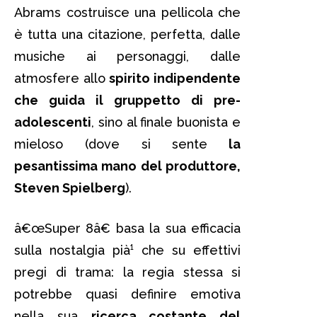
Abrams costruisce una pellicola che
è tutta una citazione, perfetta, dalle
musiche ai personaggi, dalle
atmosfere allo
spirito indipendente
che guida il gruppetto di pre-
adolescenti
, sino al finale buonista e
mieloso (dove si sente
la
pesantissima mano del produttore,
Steven Spielberg
).
â€œSuper 8â€ basa la sua efficacia
sulla nostalgia pià¹ che su effettivi
pregi di trama: la regia stessa si
potrebbe quasi definire emotiva
nella sua
ricerca costante del