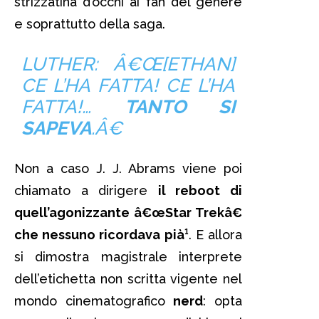
strizzatina d’occhi ai fan del genere
e soprattutto della saga.
LUTHER: Â€Œ[ETHAN]
CE L’HA FATTA! CE L’HA
FATTA!…
TANTO SI
SAPEVA
.Â€
Non a caso J. J. Abrams viene poi
chiamato a dirigere
il reboot di
quell’agonizzante â€œStar Trekâ€
che nessuno ricordava pià¹
. E allora
si dimostra magistrale interprete
dell’etichetta non scritta vigente nel
mondo cinematografico
nerd
: opta