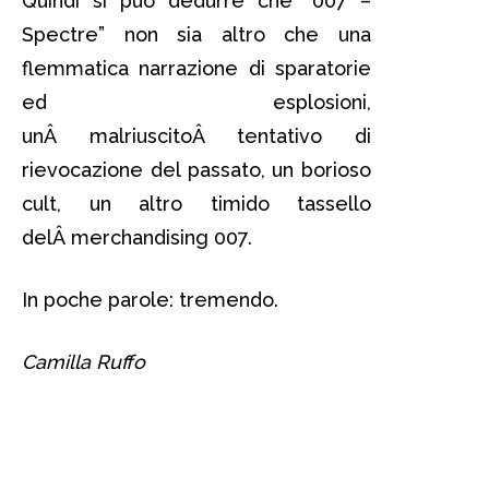
Quindi si può dedurre che “007 –
Spectre” non sia altro che una
flemmatica narrazione di sparatorie
ed esplosioni,
unÂ malriuscitoÂ tentativo di
rievocazione del passato, un borioso
cult, un altro timido tassello
delÂ merchandising 007.
In poche parole: tremendo.
Camilla Ruffo
007 Spectre