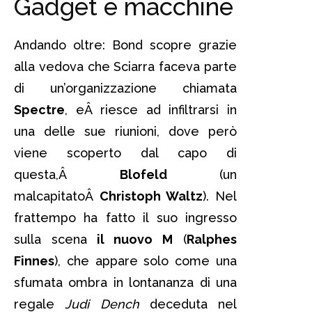
Gadget e macchine
Andando oltre: Bond scopre grazie
alla vedova che Sciarra faceva parte
di un’organizzazione chiamata
Spectre
, eÂ riesce ad infiltrarsi in
una delle sue riunioni, dove però
viene scoperto dal capo di
questa,Â
Blofeld
(un
malcapitatoÂ
Christoph Waltz
). Nel
frattempo ha fatto il suo ingresso
sulla scena
il nuovo M
(
Ralphes
Finnes
), che appare solo come una
sfumata ombra in lontananza di una
regale
Judi Dench
deceduta nel