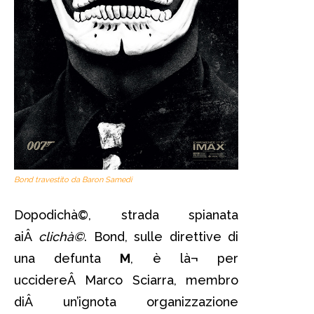
Bond travestito da Baron Samedi
Dopodichà©, strada spianata
aiÂ
clichà©
. Bond, sulle direttive di
una defunta
M
, è là¬ per
uccidereÂ Marco Sciarra, membro
diÂ un’ignota organizzazione