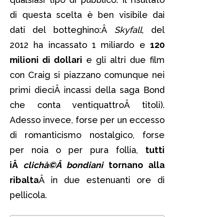
di questa scelta è ben visibile dai
dati del botteghino:Â
Skyfall
, del
2012 ha incassato 1 miliardo e
120
milioni di dollari
e gli altri due film
con Craig si piazzano comunque nei
primi dieciÂ incassi della saga Bond
che conta ventiquattroÂ titoli).
Adesso invece, forse per un eccesso
di romanticismo nostalgico, forse
per noia o per pura follia,
tutti
iÂ
clichà©Â bondiani
tornano alla
ribalta
Â in due estenuanti ore di
pellicola.