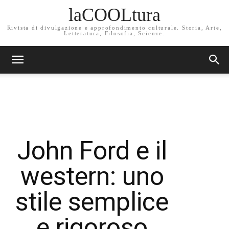
laCOOLtura
Rivista di divulgazione e approfondimento culturale. Storia, Arte,
Letteratura, Filosofia, Scienze.
John Ford e il
western: uno
stile semplice
e rigoroso