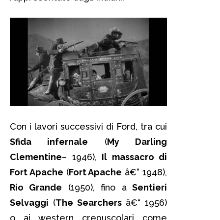
Con i lavori successivi di Ford, tra cui
Sfida infernale
(
My Darling
Clementine
– 1946),
Il massacro di
Fort Apache
(
Fort Apache
â€“ 1948),
Rio Grande
(1950), fino a
Sentieri
Selvaggi
(
The Searchers
â€“ 1956)
o ai western crepuscolari come