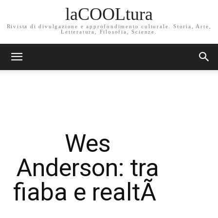
laCOOLtura
Rivista di divulgazione e approfondimento culturale. Storia, Arte,
Letteratura, Filosofia, Scienze.
Wes
Anderson: tra
fiaba e realtÃ