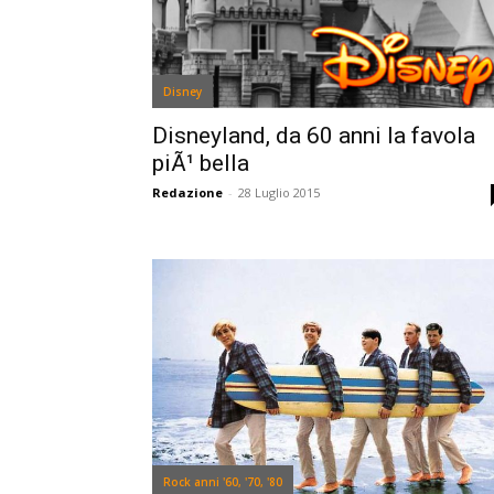
Disney
Disneyland, da 60 anni la favola
piÃ¹ bella
Redazione
-
28 Luglio 2015
Rock anni '60, '70, '80