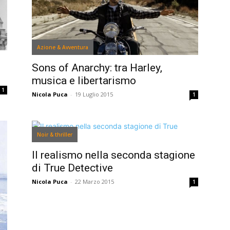
Azione & Avventura
Sons of Anarchy: tra Harley,
musica e libertarismo
1
Nicola Puca
-
19 Luglio 2015
1
Noir & thriller
Il realismo nella seconda stagione
di True Detective
Nicola Puca
-
22 Marzo 2015
1