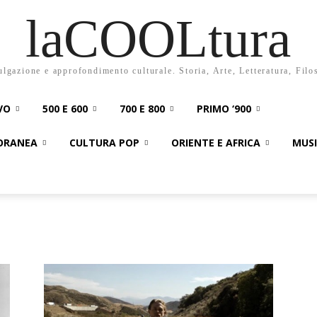
laCOOLtura
ulgazione e approfondimento culturale. Storia, Arte, Letteratura, Filo
VO
500 E 600
700 E 800
PRIMO ‘900
PORANEA
CULTURA POP
ORIENTE E AFRICA
MUS