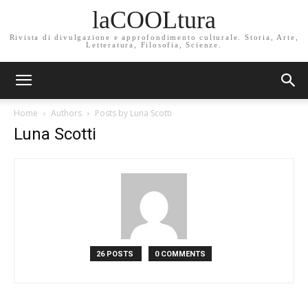
laCOOLtura
Rivista di divulgazione e approfondimento culturale. Storia, Arte,
Letteratura, Filosofia, Scienze.
Home
Authors
Posts by Luna Scotti
Luna Scotti
26 POSTS
0 COMMENTS