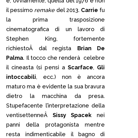
è, ovviamente, quella del 1976 e non
il pessimo
remake
del 2013.
Carrie
fu
la prima trasposizione
cinematografica di un lavoro di
Stephen King, fortemente
richiestoÂ dal regista
Brian De
Palma
. Il tocco che renderà celebre
il cineasta (si pensi a
Scarface
,
Gli
intoccabili
, ecc.) non è ancora
maturo ma è evidente la sua bravura
dietro la macchina da presa.
Stupefacente l’interpretazione della
ventisettenneÂ
Sissy Spacek
nei
panni della protagonista mentre
resta indimenticabile il bagno di