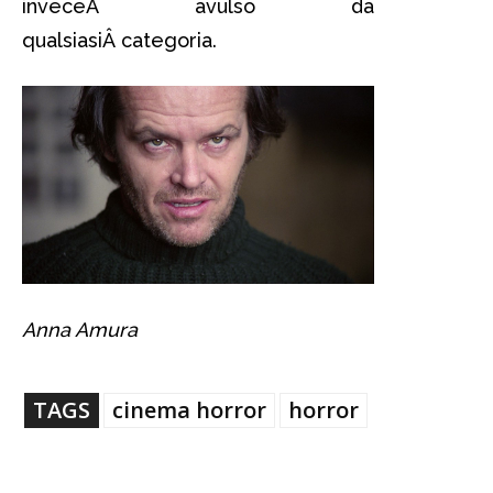
inveceÂ avulso da
qualsiasiÂ categoria.
Anna Amura
TAGS
cinema horror
horror