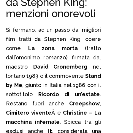
da Stephen King:
menzioni onorevoli
Si fermano, ad un passo dai migliori
film tratti da Stephen King, opere
come
La zona morta
(tratto
dall’omonimo romanzo), firmata dal
maestro
David Cronemberg
nel
lontano 1983 o il commovente
Stand
by Me
, giunto in Italia nel 1986 con il
sottotitolo
Ricordo di un’estate
.
Restano fuori anche
Creepshow
,
Cimitero vivente
Â e
Christine – La
macchina infernale
. Spicca tra gli
esclusi anche
It
, considerata una