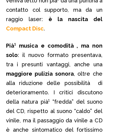
veniva letto non pià¹ da una puntina a
contatto col supporto, ma da un
raggio laser:
è la nascita del
Compact Disc
.
Pià¹ musica e comodità , ma non
solo
: il nuovo formato presentava,
tra i presunti vantaggi, anche una
maggiore pulizia sonora
, oltre che
alla riduzione delle possibilità di
deterioramento. I critici discutono
della natura pià¹ “fredda” del suono
del CD, rispetto al suono “caldo” del
vinile, ma il passaggio da vinile a CD
è anche sintomatico del fortissimo