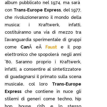
album pubblicato nel 1974, ma sarà
con
Trans-Europe Express
, del 1977,
che rivoluzioneranno il mondo della
musica: i Kraftwerk, infatti,
costituiranno una via di mezzo tra
l’avanguardia sperimentale di gruppi
come
Can
Â eÂ
Faust
e il pop
elettronico che spopolerà negli anni
’80. Saranno proprio i Kraftwerk,
infatti, a consentire al sintetizzatore
di guadagnarsi il primato sulla scena
musicale, col loro
Trans-Europe
Express
che contiene in nuce gli
stilemi di generi come techno, hip
hop, house, r’n’b e lo stesso