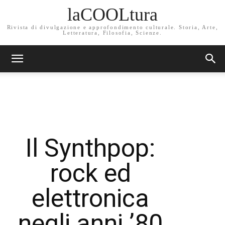
laCOOLtura
Rivista di divulgazione e approfondimento culturale. Storia, Arte,
Letteratura, Filosofia, Scienze.
Il Synthpop:
rock ed
elettronica
negli anni ’80