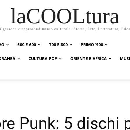
laCOOLtura
ulgazione e approfondimento culturale. Storia, Arte, Letteratura, Filo
VO
500 E 600
700 E 800
PRIMO ‘900
PORANEA
CULTURA POP
ORIENTE E AFRICA
MUS
re Punk: 5 dischi 