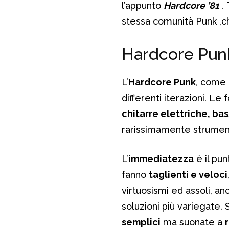
l’appunto
Hardcore ’81
.
stessa comunità Punk ,ch
Hardcore Punk
L’
Hardcore Punk
, come 
differenti iterazioni. L
chitarre elettriche, bas
rarissimamente strumen
L’
immediatezza
è il pu
fanno
taglienti e veloci
virtuosismi ed assoli, 
soluzioni più variegate. 
semplici
ma suonate a