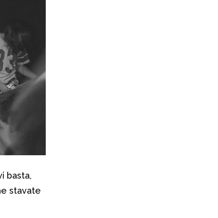
i basta,
he stavate