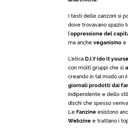
I testi delle canzoni si
dove trovavano spazio 
l’
oppressione del capit
ma anche
veganismo
e 
L’etica
D.I.Y (do it yourse
con molti gruppi che si
creando in tal modo un
r
giornali prodotti dai fa
indipendente e dello sti
dischi che spesso venivan
Le
Fanzine
esistono anc
Webzine
e trattano i top