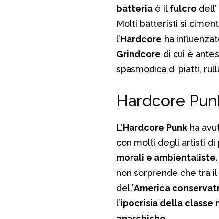
batteria
è il
fulcro
dell’
Molti batteristi si cimen
l’
Hardcore
ha influenzat
Grindcore
di cui è ante
spasmodica di piatti, rul
Hardcore Punk
L’
Hardcore Punk
ha avut
con molti degli artisti d
morali e ambientaliste
non sorprende che tra il 
dell’
America conservatr
l’
ipocrisia della classe
anarchiche
.