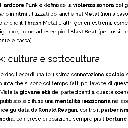
Hardcore Punk
e definisce la
violenza sonora
del g
tano in
ritmi
utilizzati poi anche nel
Metal
(non a caso
o anche il
Thrash
Metal e altri generi estremi, come 
signano), come ad esempio il
Blast Beat
(percussione
lante e cassa)
: cultura e sottocultura
o dagli esordi una fortissima connotazione
sociale
i punta che si sono col tempo fatti portavoce di ques
. Vista la
giovane età
dei partecipanti a questa scen
pubblico si diffuse una
mentalità reazionaria
nei con
ice guidata da Ronald Reagan
, contro il
perbenis
 media
, con prese di posizione sempre più
libertarie