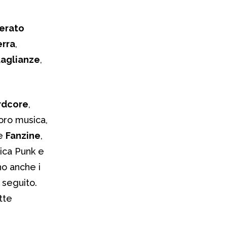
ierato
erra
,
uaglianze
,
rdcore
,
loro musica,
le
Fanzine
,
sica Punk e
o anche i
 seguito.
ette