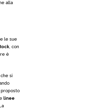
ne alla
e le sue
Rock
, con
ore è
che si
ando
o proposto
le
linee
 La