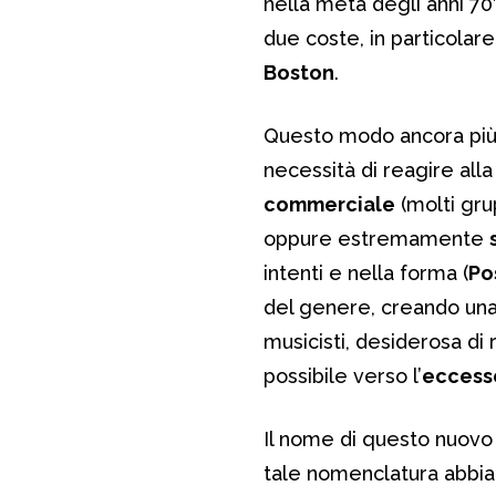
nella metà degli anni 70
due coste, in particolare
Boston
.
Questo modo ancora pi
necessità di reagire all
commerciale
(molti gru
oppure estremamente
intenti e nella forma (
Po
del genere, creando un
musicisti, desiderosa di
possibile verso l’
eccess
Il nome di questo nuovo
tale nomenclatura abbia