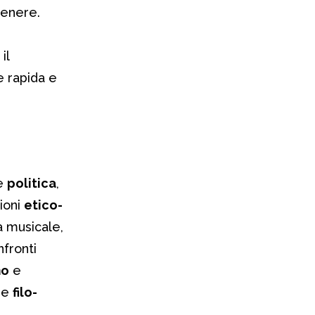
enere.
il
 rapida e
e
politica
,
tioni
etico-
a musicale,
fronti
mo
e
e
filo-