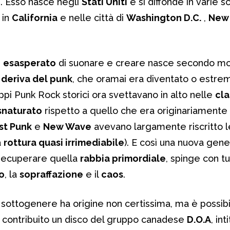
′. Esso nasce negli
Stati Uniti
e si diffonde in varie s
 in
California
e nelle città di
Washington D.C.
,
New 
ù
esasperato
di suonare e creare nasce secondo mol
a
deriva del punk
, che oramai era diventato o estr
ppi Punk Rock storici ora svettavano in alto nelle
cla
snaturato
rispetto a quello che era originariamente 
st Punk
e
New Wave
avevano largamente riscritto l
a
rottura quasi irrimediabile
). E così una nuova gene
 recuperare quella
rabbia primordiale
, spinge con tu
o
, la
sopraffazione
e il
caos
.
 sottogenere ha origine non certissima, ma è possibi
 contribuito un disco del gruppo canadese
D.O.A
, in