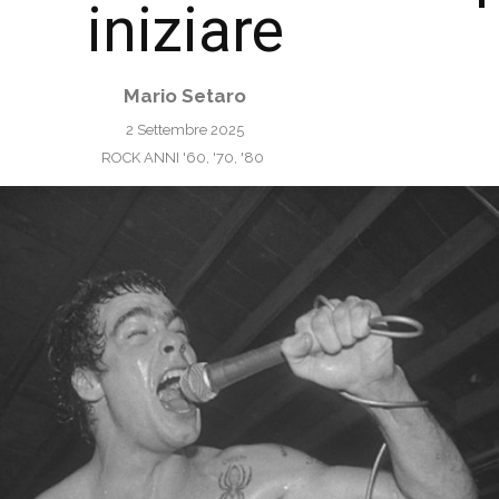
iniziare
Mario Setaro
2 Settembre 2025
ROCK ANNI '60, '70, '80