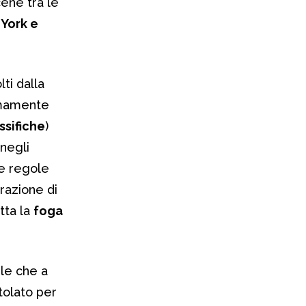
cene tra le
York e
ti dalla
emamente
ssifiche
)
negli
e regole
razione di
tta la
foga
le che a
titolato per