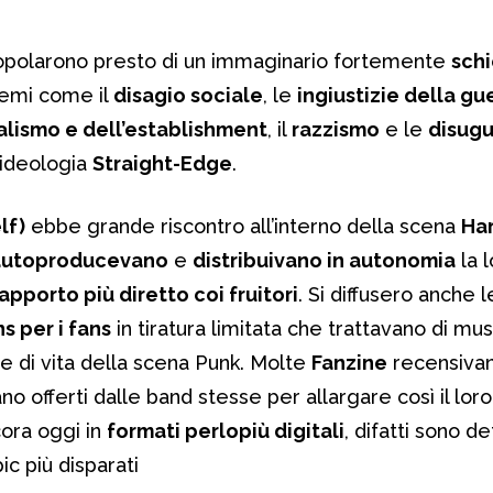
 popolarono presto di un immaginario fortemente
sch
temi come il
disagio sociale
, le
ingiustizie della gu
alismo e dell’establishment
, il
razzismo
e le
disug
ideologia
Straight-Edge
.
lf)
ebbe grande riscontro all’interno della scena
Ha
autoproducevano
e
distribuivano in autonomia
la 
apporto più diretto coi fruitori
. Si diffusero anche 
ns per i fans
in tiratura limitata che trattavano di mu
le di vita della scena Punk. Molte
Fanzine
recensivan
o offerti dalle band stesse per allargare così il loro
ora oggi in
formati perlopiù digitali
, difatti sono d
ic più disparati