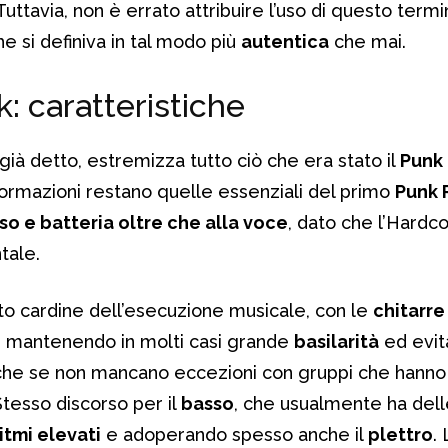
Tuttavia, non è errato attribuire l’uso di questo termi
e si definiva in tal modo più
autentica
che mai.
: caratteristiche
già detto, estremizza tutto ciò che era stato il
Punk
e formazioni restano quelle essenziali del primo
Punk 
so e batteria oltre che alla voce
, dato che l’Hardc
tale.
nto cardine dell’esecuzione musicale, con le
chitarre
, mantenendo in molti casi grande
basilarità
ed evit
anche se non mancano eccezioni con gruppi che hann
Stesso discorso per il
basso
, che usualmente ha del
ritmi elevati
e adoperando spesso anche il
plettro
.