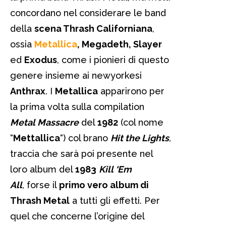
concordano nel considerare le band
della
scena Thrash Californiana
,
ossia
Metallica
, Megadeth, Slayer
ed
Exodus
, come i pionieri di questo
genere insieme ai newyorkesi
Anthrax
. I
Metallica
apparirono per
la prima volta sulla compilation
Metal Massacre
del
1982
(col nome
“
Mettallica
“) col brano
Hit the Lights
,
traccia che sarà poi presente nel
loro album del
1983
Kill ‘Em
All
,
forse il
primo vero album di
Thrash Metal
a tutti gli effetti. Per
quel che concerne l’origine del