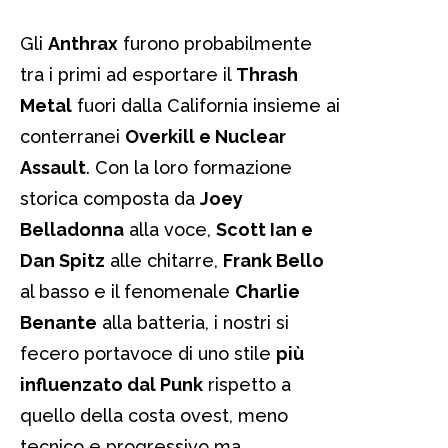
Gli
Anthrax
furono probabilmente
tra i primi ad esportare il
Thrash
Metal
fuori dalla California insieme ai
conterranei
Overkill e Nuclear
Assault
. Con la loro formazione
storica composta da
Joey
Belladonna
alla voce,
Scott Ian e
Dan Spitz
alle chitarre,
Frank Bello
al basso e il fenomenale
Charlie
Benante
alla batteria, i nostri si
fecero portavoce di uno stile
più
influenzato dal Punk
rispetto a
quello della costa ovest, meno
tecnico e progressivo ma