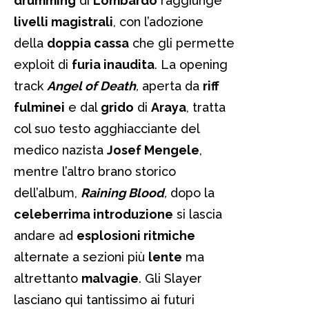
drumming
di
Lombardo
raggiunge
livelli magistrali
, con l’adozione
della
doppia cassa
che gli permette
exploit di
furia inaudita
. La opening
track
Angel of Death
,
aperta da
riff
fulminei
e dal
grido
di
Araya
, tratta
col suo testo agghiacciante del
medico nazista
Josef Mengele
,
mentre l’altro brano storico
dell’album,
Raining Blood
,
dopo la
celeberrima introduzione
si lascia
andare ad
esplosioni ritmiche
alternate a sezioni più
lente
ma
altrettanto
malvagie
. Gli Slayer
lasciano qui tantissimo ai futuri