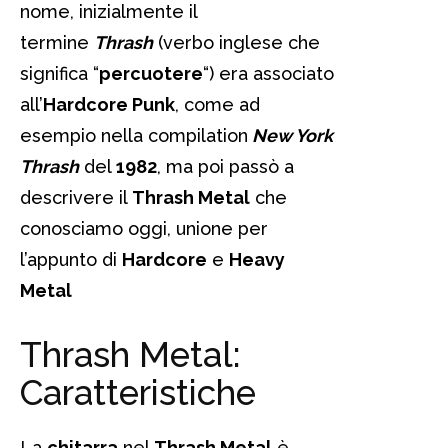
nome, inizialmente il
termine
Thrash
(verbo inglese che
significa “
percuotere
“) era associato
all’
Hardcore Punk
, come ad
esempio nella compilation
New York
Thrash
del
1982
, ma poi passò a
descrivere il
Thrash Metal
che
conosciamo oggi, unione per
l’appunto di
Hardcore
e
Heavy
Metal
Thrash Metal:
Caratteristiche
La
chitarra
nel
Thrash Metal
è