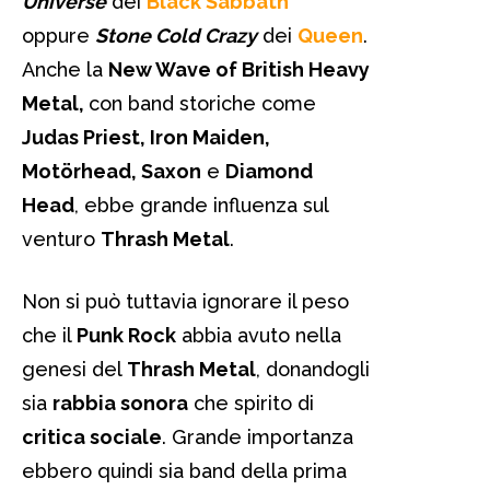
Universe
dei
Black Sabbath
oppure
Stone Cold Crazy
dei
Queen
.
Anche la
New Wave of British Heavy
Metal,
con band storiche come
Judas Priest, Iron Maiden,
Motörhead, Saxon
e
Diamond
Head
, ebbe grande influenza sul
venturo
Thrash Metal
.
Non si può tuttavia ignorare il peso
che il
Punk Rock
abbia avuto nella
genesi del
Thrash Metal
, donandogli
sia
rabbia sonora
che spirito di
critica sociale
. Grande importanza
ebbero quindi sia band della prima