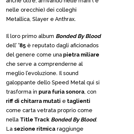
anche oltre, arrivando nelle mani ( e
nelle orecchie) dei colleghi
Metallica, Slayer e Anthrax.
Il loro primo album
Bonded By Blood
dell’
’85
è reputato dagli aficionados
del genere come una
pietra miliare
che serve a comprenderne al
meglio l’evoluzione. Il sound
galoppante dello Speed Metal qui si
trasforma in
pura furia sonora
, con
riff di chitarra mutati
e
taglienti
come carta vetrata proprio come
nella
Title Track
Bonded By Blood
.
La
sezione ritmica
raggiunge