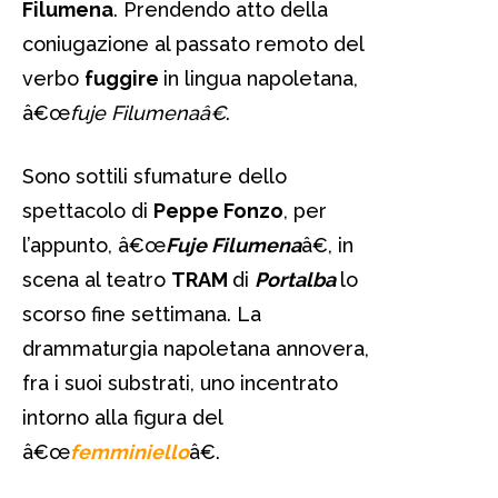
Filumena
. Prendendo atto della
coniugazione al passato remoto del
verbo
fuggire
in lingua napoletana,
â€œ
fuje Filumenaâ€
.
Sono sottili sfumature dello
spettacolo di
Peppe Fonzo
, per
l’appunto, â€œ
Fuje Filumena
â€, in
scena al teatro
TRAM
di
Portalba
lo
scorso fine settimana. La
drammaturgia napoletana annovera,
fra i suoi substrati, uno incentrato
intorno alla figura del
â€œ
femminiello
â€.