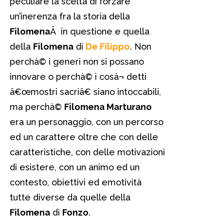
peculiare la scelta di forzare
un’inerenza fra la storia della
Filomena
Â in questione e quella
della
Filomena
di
De Filippo
. Non
perchà© i generi non si possano
innovare o perchà© i cosà¬ detti
â€œmostri sacriâ€ siano intoccabili,
ma perchà©
Filomena Marturano
era un personaggio, con un percorso
ed un carattere oltre che con delle
caratteristiche, con delle motivazioni
di esistere, con un animo ed un
contesto, obiettivi ed emotività
tutte diverse da quelle della
Filomena
di
Fonzo
.