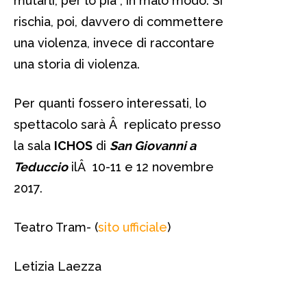
mutarli, per lo pià¹, in malo modo. Si
rischia, poi, davvero di commettere
una violenza, invece di raccontare
una storia di violenza.
Per quanti fossero interessati, lo
spettacolo sarà Â replicato presso
la sala
ICHOS
di
San Giovanni a
Teduccio
ilÂ 10-11 e 12 novembre
2017.
Teatro Tram- (
sito ufficiale
)
Letizia Laezza