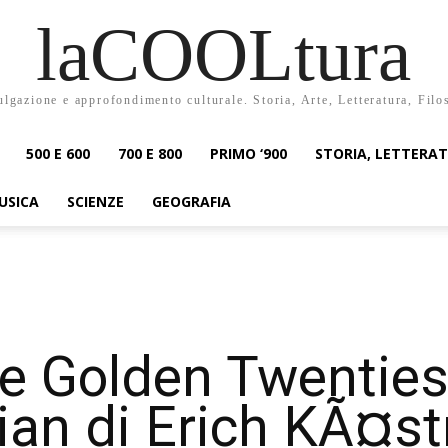
laCOOLtura
ulgazione e approfondimento culturale. Storia, Arte, Letteratura, Filo
500 E 600
700 E 800
PRIMO ‘900
STORIA, LETTERA
USICA
SCIENZE
GEOGRAFIA
 Golden Twenties
ian di Erich KÃ¤st