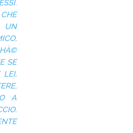
SSI.
 CHE
È UN
ICO,
CHÀ©
E SE
LEI,
ERE,
NO A
CIO.
ENTE