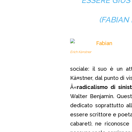
ESSERE GIUST
(FABIAN
Erich Kà¤stner
sociale: il suo è un a
Kà¤stner, dal punto di v
Â«
radicalismo di sinis
Walter Benjamin. Quest’
dedicato soprattutto all
essere scrittore e poeta
cabaret), ne riconosce