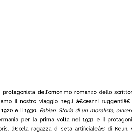
, protagonista dell’omonimo romanzo dello scritt
iamo il nostro viaggio negli â€œanni ruggentiâ€ 
 1920 e il 1930.
Fabian. Storia di un moralista, ovver
ania per la prima volta nel 1931 e il protagoni
is, â€œla ragazza di seta artificialeâ€ di Keun, 