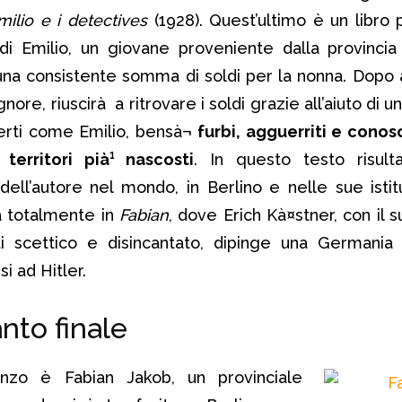
milio e i detectives
(1928). Quest’ultimo è un libro 
 di Emilio, un giovane proveniente dalla provinci
na consistente somma di soldi per la nonna. Dopo 
gnore, riuscirà a ritrovare i soldi grazie all’aiuto di u
perti come Emilio, bensà¬
furbi, agguerriti e conosc
territori pià¹ nascosti
. In questo testo risult
 dell’autore nel mondo, in Berlino e nelle sue istitu
a totalmente in
Fabian
, dove Erich Kà¤stner, con il 
 scettico e disincantato, dipinge una Germania 
 ad Hitler.
anto finale
nzo è Fabian Jakob, un provinciale