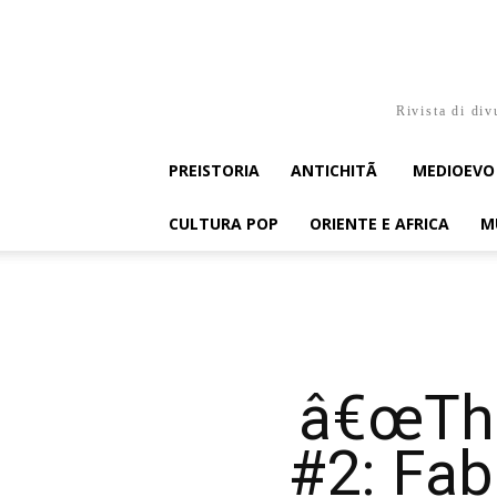
Rivista di div
PREISTORIA
ANTICHITÃ
MEDIOEVO
CULTURA POP
ORIENTE E AFRICA
M
â€œThe
#2: Fab