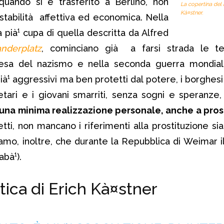
uando si è trasferito a Berlino, non
La copertina del
Kà¤stner.
stabilità affettiva ed economica. Nella
 pià¹ cupa di quella descritta da Alfred
anderplatz
, cominciano già a farsi strada le te
cesa del nazismo e nella seconda guerra mondiale
 pià¹ aggressivi ma ben protetti dal potere, i borghesi 
letari e i giovani smarriti, senza sogni e speranze
d una minima realizzazione personale, anche a prost
fetti, non mancano i riferimenti alla prostituzione s
amo, inoltre, che durante la Repubblica di Weimar i
abà¹).
itica di Erich Kà¤stner