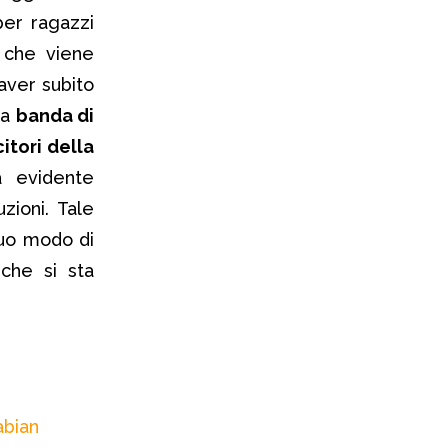
per ragazzi
a che viene
aver subito
na
banda di
itori della
a evidente
zioni. Tale
suo modo di
che si sta