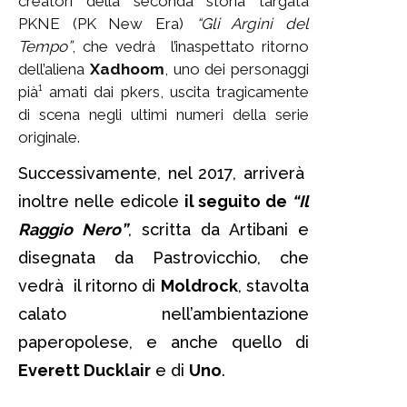
creatori della seconda storia targata
PKNE (PK New Era)
“Gli Argini del
Tempo”
, che vedrà l’inaspettato ritorno
dell’aliena
Xadhoom
, uno dei personaggi
pià¹ amati dai pkers, uscita tragicamente
di scena negli ultimi numeri della serie
originale.
Successivamente, nel 2017, arriverà
inoltre nelle edicole
il seguito de
“Il
Raggio Nero”
, scritta da Artibani e
disegnata da Pastrovicchio, che
vedrà il ritorno di
Moldrock
, stavolta
calato nell’ambientazione
paperopolese, e anche quello di
Everett Ducklair
e di
Uno
.