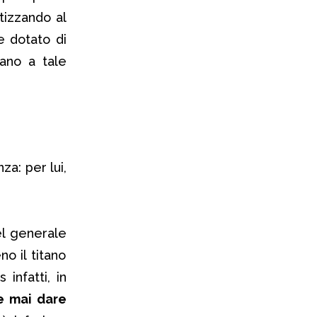
tizzando al
e dotato di
mano a tale
za: per lui,
l generale
o il titano
infatti, in
e mai dare