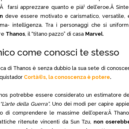
eÂ farsi apprezzare quanto e pià¹ dell’eroe.Â Sinte
in
deve essere motivato e carismatico, versatile, 
ma- intelligenza. Tra i personaggi che si unifor
ire
Thanos
, il “titano pazzo” di casa
Marvel
.
mico come conosci te stesso
tica di Thanos è senza dubbio la sua sete di conoscen
quistador
Cortà©s,
la conoscenza è potere
.
nos potrebbe essere considerato un estimatore de
“L’arte della Guerra”
. Uno dei modi per capire appien
o di comprendere le massime dell’opera:Â Thanos 
ttiche ritenute vincenti da Sun Tzu,
non oserebb