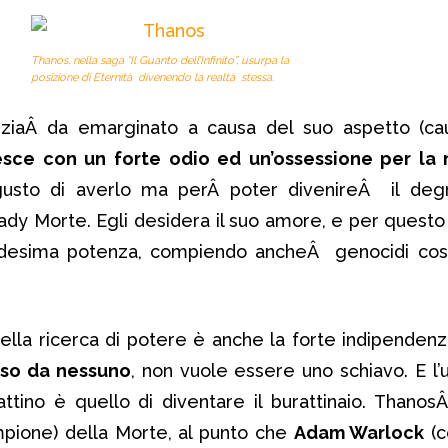
Thanos, nella saga “Il Guanto dell’Infinito”, usurpa la
posizione di Eternità divenendo la realtà stessa.
anziaÂ da emarginato a causa del suo aspetto (ca
esce con un forte odio ed un’ossessione per la
gusto di averlo ma perÂ poter divenireÂ il de
ady Morte. Egli desidera il suo amore, e per questo
desima potenza, compiendo ancheÂ genocidi cosm
lla ricerca di potere è anche la forte indipenden
sso da nessuno
, non vuole essere uno schiavo. E l
tino è quello di diventare il burattinaio. ThanosÂ
ampione) della Morte, al punto che
Adam Warlock
(c