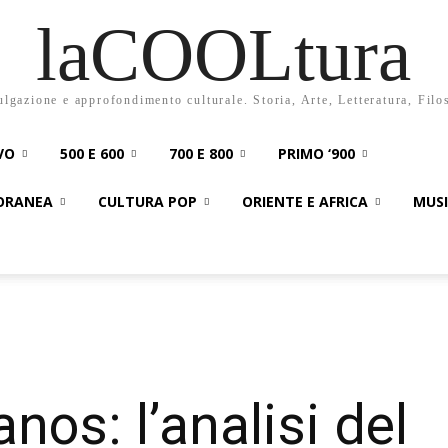
laCOOLtura
ulgazione e approfondimento culturale. Storia, Arte, Letteratura, Filo
VO
500 E 600
700 E 800
PRIMO ‘900
PORANEA
CULTURA POP
ORIENTE E AFRICA
MUS
nos: l’analisi del