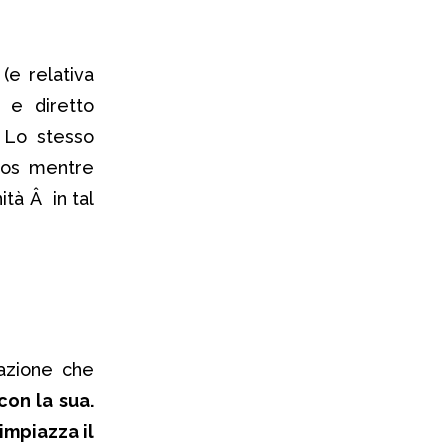
 (e relativa
o e diretto
. Lo stesso
nos mentre
ità Â in tal
vazione che
con la sua.
impiazza il