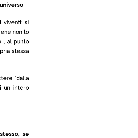
’universo
.
i viventi:
si
bene non lo
 , al punto
opria stessa
tere “dalla
i un intero
stesso, se