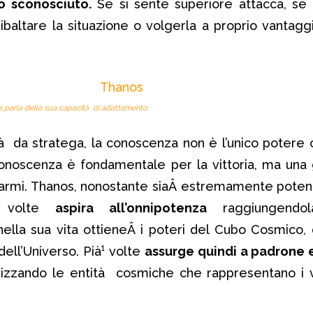
o sconosciuto.
Se si sente superiore attacca, se 
altare la situazione o volgerla a proprio vantaggio
 parla della sua capacità di adattamento
tà da stratega, la conoscenza non è l’unico potere
onoscenza è fondamentale per la vittoria, ma una
armi. Thanos, nonostante siaÂ estremamente potent
¹ volte
aspira all’onnipotenza
raggiungendol
nella sua vita ottieneÂ i poteri del Cubo Cosmico,
 dell’Universo. Pià¹ volte
assurge quindi a padrone e
nizzando le entità cosmiche che rappresentano i v