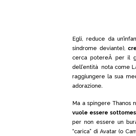
Egli, reduce da un’inf
sindrome deviante),
cr
cerca potereÂ per il 
dell’entità nota come L
raggiungere la sua me
adorazione.
Ma a spingere Thanos ne
vuole essere sottome
per non essere un burat
“carica” di Avatar (o C