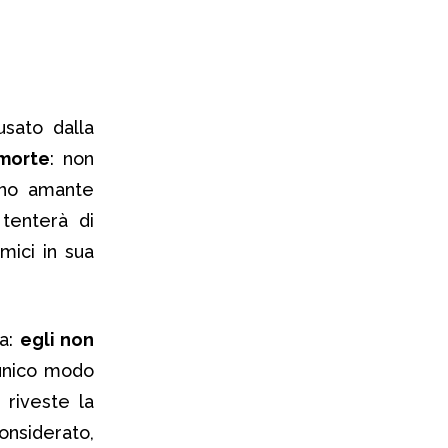
usato dalla
 morte
: non
gno amante
 tenterà di
ici in sua
za:
egli non
’unico modo
 riveste la
onsiderato,