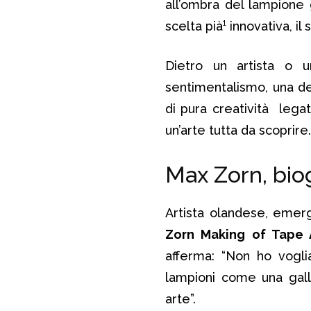
all’ombra del lampione 
scelta pià¹ innovativa, il
Dietro un artista o 
sentimentalismo, una de
di pura creatività lega
un’arte tutta da scoprire.
Max Zorn, biog
Artista olandese, emerg
Zorn Making of Tape A
afferma: “Non ho voglia
lampioni come una gall
arte”.