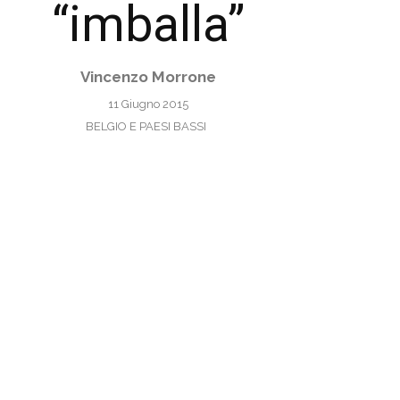
“imballa”
Vincenzo Morrone
11 Giugno 2015
BELGIO E PAESI BASSI