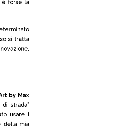
 è forse la
eterminato
o si tratta
nnovazione,
Art by Max
 di strada”
uto usare i
 della mia