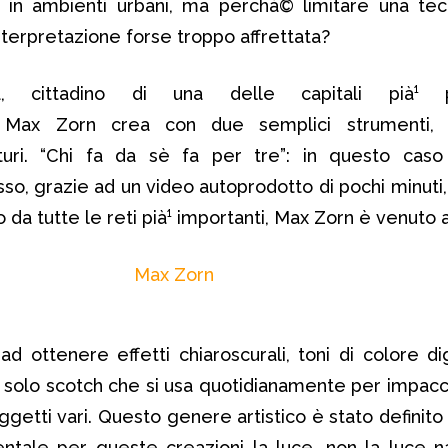
in ambienti urbani, ma perchà© limitare una tec
interpretazione forse troppo affrettata?
, cittadino di una delle capitali pià¹ po
 Max Zorn crea con due semplici strumenti, 
turi. “Chi fa da sè fa per tre”: in questo caso
sso, grazie ad un video autoprodotto di pochi minuti,
da tutte le reti pià¹ importanti, Max Zorn è venuto al
ad ottenere effetti chiaroscurali, toni di colore d
il solo scotch che si usa quotidianamente per impac
ggetti vari. Questo genere artistico è stato definit
ntale per queste creazioni la luce, non la luce n