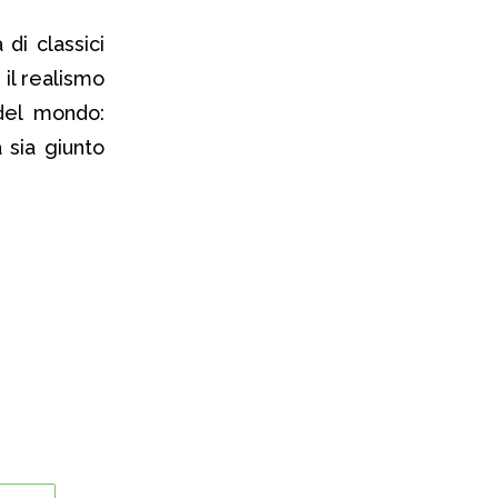
di classici
 il realismo
del mondo:
 sia giunto