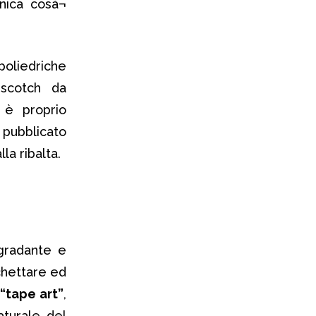
nica cosà¬
liedriche
scotch da
 è proprio
 pubblicato
la ribalta.
igradante e
chettare ed
o
“tape art”
,
aturale del