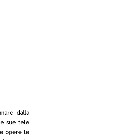
nnare dalla
le sue tele
ue opere le