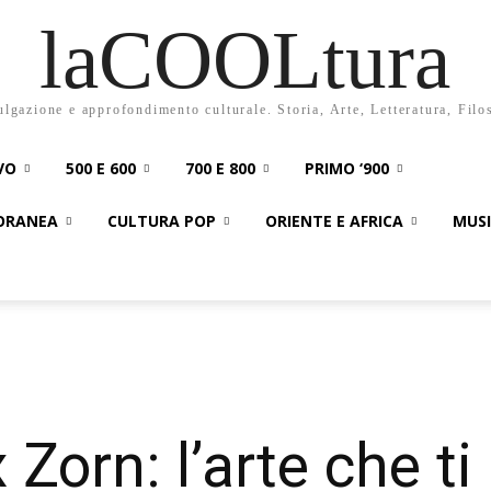
laCOOLtura
ulgazione e approfondimento culturale. Storia, Arte, Letteratura, Filo
VO
500 E 600
700 E 800
PRIMO ‘900
PORANEA
CULTURA POP
ORIENTE E AFRICA
MUS
Zorn: l’arte che ti