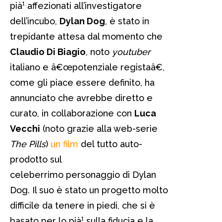
pià¹ affezionati all’investigatore
dell’incubo,
Dylan Dog
, è stato in
trepidante attesa dal momento che
Claudio Di Biagio
, noto
youtuber
italiano e â€œpotenziale registaâ€,
come gli piace essere definito, ha
annunciato che avrebbe diretto e
curato, in collaborazione con
Luca
Vecchi
(noto grazie alla web-serie
The Pills
)
un film
del tutto auto-
prodotto sul
celeberrimo personaggio di Dylan
Dog. Il suo è stato un progetto molto
difficile da tenere in piedi, che si è
basato per lo pià¹ sulla fiducia e la