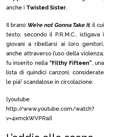
anche i
Twisted Sister
.
Il brano
We’re not Gonna Take It
, il cui
testo, secondo il P.R.M.C., istigava i
giovani a ribellarsi ai loro genitori,
anche attraverso l’uso della violenza,
fu inserito nella
“Filthy Fifteen”
, una
lista di quindici canzoni, considerate
le pià¹ scandalose in circolazione.
[youtube
http://www.youtube.com/watch?
v=4xmckWVPRaI]