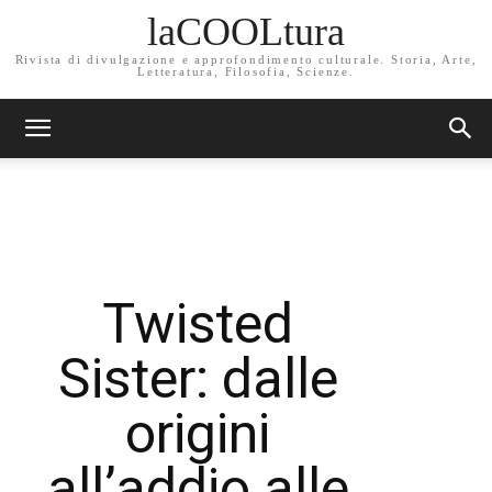
laCOOLtura
Rivista di divulgazione e approfondimento culturale. Storia, Arte,
Letteratura, Filosofia, Scienze.
Twisted
Sister: dalle
origini
all’addio alle