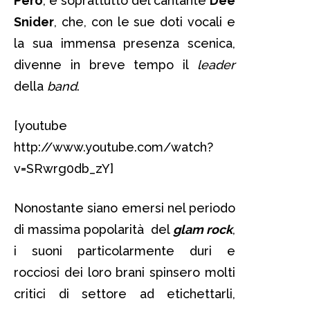
Pero
, e soprattutto del cantante
Dee
Snider
, che, con le sue doti vocali e
la sua immensa presenza scenica,
divenne in breve tempo il
leader
della
band
.
[youtube
http://www.youtube.com/watch?
v=SRwrg0db_zY]
Nonostante siano emersi nel periodo
di massima popolarità del
glam rock
,
i suoni particolarmente duri e
rocciosi dei loro brani spinsero molti
critici di settore ad etichettarli,