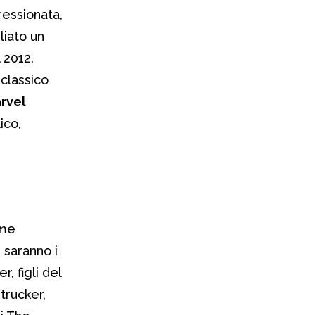
ressionata,
liato un
 2012.
classico
rvel
ico,
me
n
saranno i
, figli del
trucker,