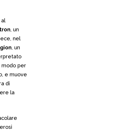
al
tron
, un
vece, nel
egion
, un
erpretato
co modo per
omo, e muove
ra di
ere la
acolare
erosi