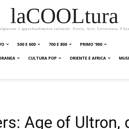
laCOOLtura
ulgazione e approfondimento culturale. Storia, Arte, Letteratura, Filo
VO
500 E 600
700 E 800
PRIMO ‘900
PORANEA
CULTURA POP
ORIENTE E AFRICA
MUS
s: Age of Ultron, 