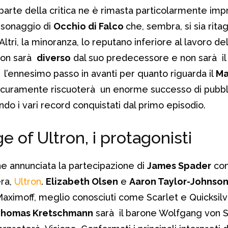
 parte della critica ne è rimasta particolarmente imp
rsonaggio di
Occhio di Falco
che, sembra, si sia ritag
Altri, la minoranza, lo reputano inferiore al lavoro del
ron sarà
diverso
dal suo predecessore e non sarà il 
à l’ennesimo passo in avanti per quanto riguarda il
Ma
icuramente riscuoterà un enorme successo di pubbl
o i vari record conquistati dal primo episodio.
 of Ultron, i protagonisti
ne annunciata la partecipazione di
James Spader
co
era,
Ultron
.
Elizabeth Olsen
e
Aaron Taylor-Johnso
aximoff, meglio conosciuti come Scarlet e Quicksilver
homas Kretschmann
sarà il barone Wolfgang von S