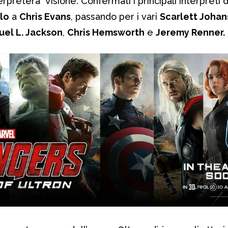
erpreterà Visione. Confermati i principali interpreti 
lo
a
Chris Evans
, passando per i vari
Scarlett Joha
el L. Jackson
,
Chris Hemsworth
e
Jeremy Renner.