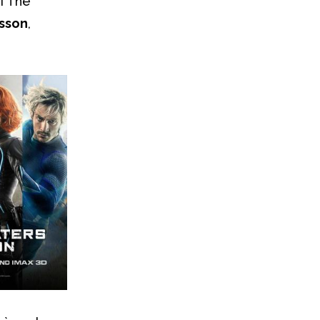
di The
nsson
,