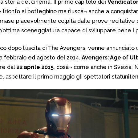
a storia del cinema. Il primo capitolo dei
Vendicator
 trionfo al botteghino ma riuscà¬ anche a conquista
 rimase piacevolmente colpita dalle prove recitative d
un’ottima sceneggiatura capace di sviluppare bene i 
co dopo l’uscita di The Avengers, venne annunciato
ra febbraio ed agosto del 2014.
Avengers: Age of Ul
tire dal
22 aprile 2015
, cosà¬ come anche in Svezia, 
, aspettare il primo maggio gli spettatori statuniten