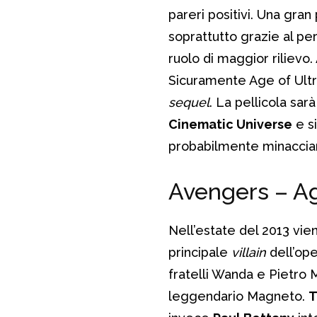
pareri positivi. Una gran
soprattutto grazie al pe
ruolo di maggior rilievo. 
Sicuramente Age of Ult
sequel
. La pellicola sar
Cinematic Universe
e s
probabilmente minacciand
Avengers – Age
Nell’estate del 2013 vie
principale
villain
dell’op
fratelli Wanda e Pietro M
leggendario Magneto.
T