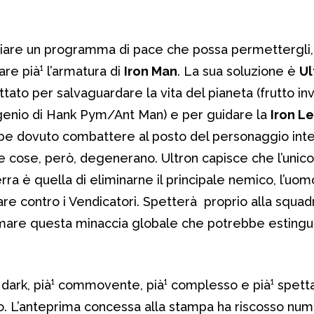
iare un programma di pace che possa permettergli, 
re pià¹ l’armatura di
Iron Man
. La sua soluzione è
Ul
ato per salvaguardare la vita del pianeta (frutto in
genio di Hank Pym/Ant Man) e per guidare la
Iron L
be dovuto combattere al posto del personaggio int
Le cose, però, degenerano. Ultron capisce che l’uni
terra è quella di eliminarne il principale nemico, l’u
olare contro i Vendicatori. Spetterà proprio alla squad
mare questa minaccia globale che potrebbe estingu
¹ dark, pià¹ commovente, pià¹ complesso e pià¹ spett
lo. L’anteprima concessa alla stampa ha riscosso num