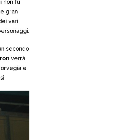
i
non fu
re gran
ei vari
personaggi.
 un secondo
tron
verrà
Norvegia e
si.