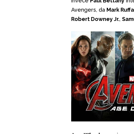
invece
Paul Bettany
int
Avengers, da
Mark Ruffa
Robert Downey Jr.
,
Samu