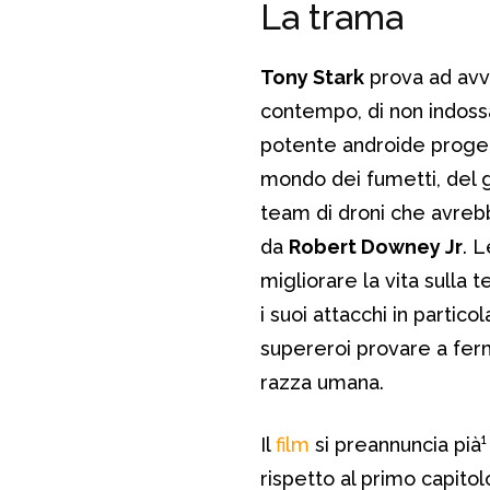
La trama
Tony Stark
prova ad avv
contempo, di non indossa
potente androide progett
mondo dei fumetti, del 
team di droni che avreb
da
Robert Downey Jr
. 
migliorare la vita sulla 
i suoi attacchi in partic
supereroi provare a fer
razza umana.
Il
film
si preannuncia pià
rispetto al primo capito