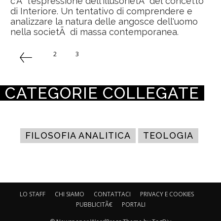
c'Ã¨ l'espressione dell'illusorietÃ del concetto
di Interiore. Un tentativo di comprendere e
analizzare la natura delle angosce dell'uomo
nella societÃ di massa contemporanea.
2
3
4
CATEGORIE COLLEGATE
FILOSOFIA ANALITICA
TEOLOGIA
LO STAFF
CHI SIAMO
CONTATTACI
PRIVACY E COOKIES
PUBBLICITÃ€
PORTALI