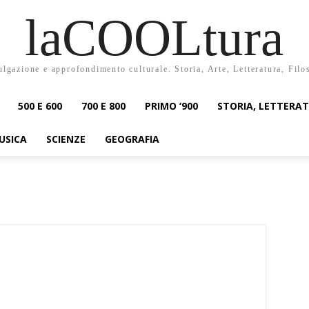
laCOOLtura
ulgazione e approfondimento culturale. Storia, Arte, Letteratura, Filo
500 E 600
700 E 800
PRIMO ‘900
STORIA, LETTERA
USICA
SCIENZE
GEOGRAFIA