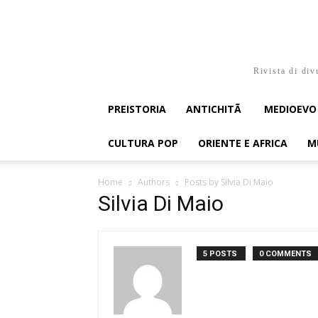
Rivista di div
PREISTORIA
ANTICHITÃ
MEDIOEVO
CULTURA POP
ORIENTE E AFRICA
M
Home
Authors
Posts by Silvia Di Maio
Silvia Di Maio
5 POSTS
0 COMMENTS