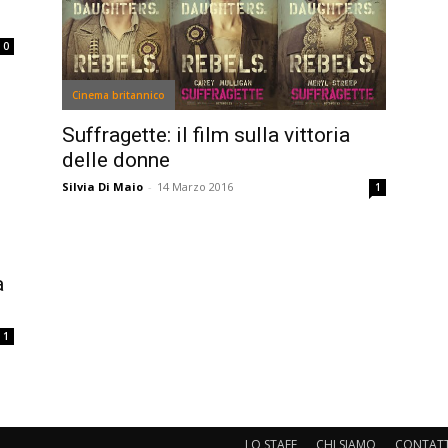
0
Cinema britannico
Suffragette: il film sulla vittoria
delle donne
Silvia Di Maio
-
14 Marzo 2016
1
a
1
LO STAFF
CHI SIAMO
CONTATT