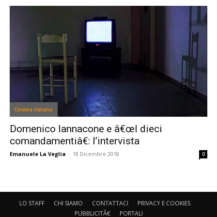
Cinema italiano
Domenico Iannacone e â€œI dieci
comandamentiâ€: l’intervista
Emanuele La Veglia
-
18 Dicembre 2018
0
LO STAFF
CHI SIAMO
CONTATTACI
PRIVACY E COOKIES
PUBBLICITÃ€
PORTALI