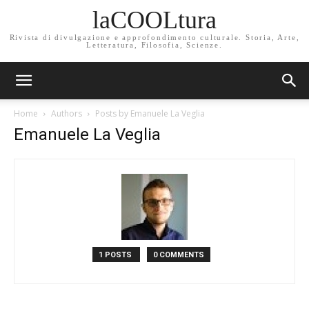
laCOOLtura
Rivista di divulgazione e approfondimento culturale. Storia, Arte,
Letteratura, Filosofia, Scienze.
Home
Authors
Posts by Emanuele La Veglia
Emanuele La Veglia
1 POSTS
0 COMMENTS