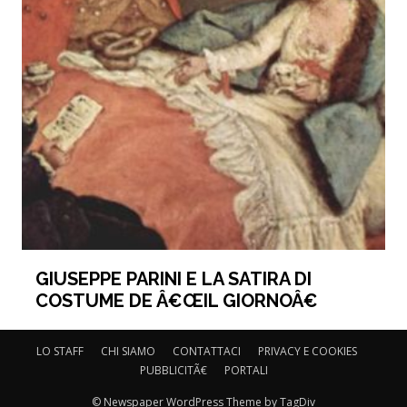
GIUSEPPE PARINI E LA SATIRA DI
COSTUME DE Â€ŒIL GIORNOÂ€
LO STAFF
CHI SIAMO
CONTATTACI
PRIVACY E COOKIES
PUBBLICITÃ€
PORTALI
© Newspaper WordPress Theme by TagDiv