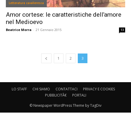
Letteratura cavalleresca
Amor cortese: le caratteristiche dell’amore
nel Medioevo
Beatrice Morra
-
21 Gennaio 2015
13
1
2
3
LO STAFF
CHI SIAMO
CONTATTACI
PRIVACY E COOKIES
PUBBLICITÃ€
PORTALI
© Newspaper WordPress Theme by TagDiv