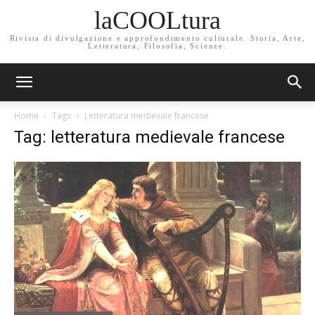
laCOOLtura
Rivista di divulgazione e approfondimento culturale. Storia, Arte,
Letteratura, Filosofia, Scienze.
Home
Tags
Letteratura medievale francese
Tag: letteratura medievale francese