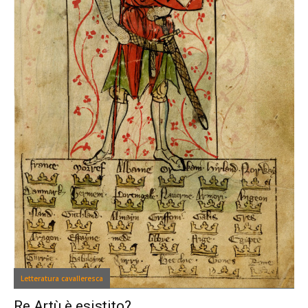
Letteratura cavalleresca
Re Artù è esistito?