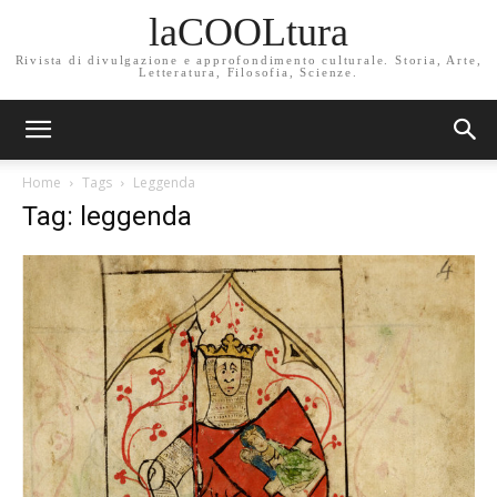
laCOOLtura
Rivista di divulgazione e approfondimento culturale. Storia, Arte,
Letteratura, Filosofia, Scienze.
Home
Tags
Leggenda
Tag: leggenda