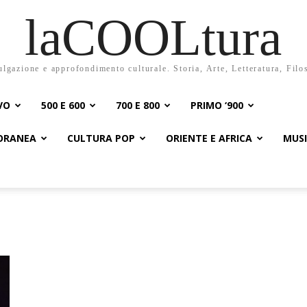
laCOOLtura
ulgazione e approfondimento culturale. Storia, Arte, Letteratura, Filo
VO
500 E 600
700 E 800
PRIMO ‘900
PORANEA
CULTURA POP
ORIENTE E AFRICA
MUS