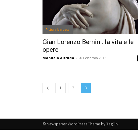
Pittura barocca
Gian Lorenzo Bernini: la vita e le
opere
Manuela Altruda
-
20 Febbraio 2015
1
2
3
© Newspaper WordPress Theme by TagDiv