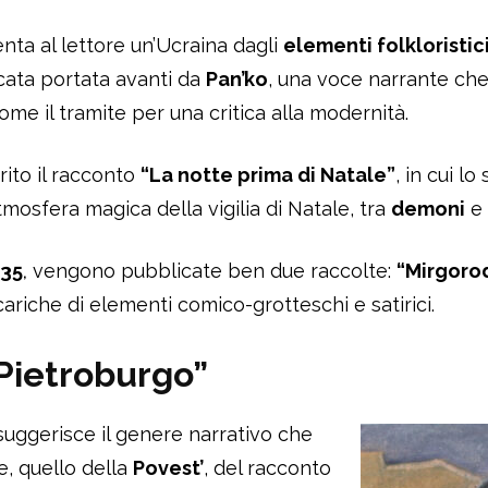
enta al lettore un’Ucraina dagli
elementi folkloristici
icata portata avanti da
Pan’ko
, una voce narrante che
ome il tramite per una critica alla modernità.
rito il racconto
“La notte prima di Natale”
, in cui lo
atmosfera magica della vigilia di Natale, tra
demoni
e
835
,
vengono pubblicate ben due raccolte:
“Mirgoro
ariche di elementi comico-grotteschi e satirici.
 Pietroburgo”
i suggerisce il genere narrativo che
e, quello della
Povest’
, del racconto