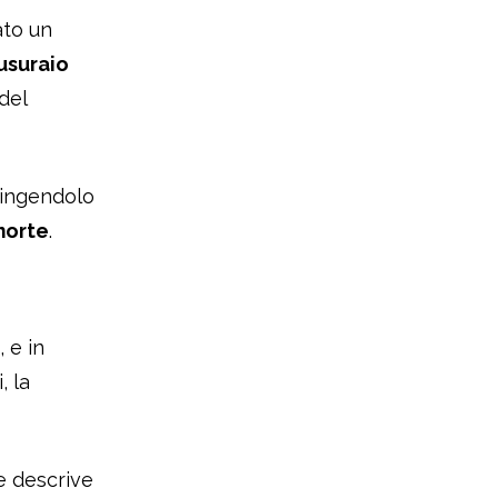
ato un
usuraio
del
pingendolo
orte
.
, e in
i, la
ne descrive