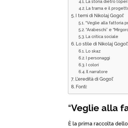
La storia dietro l’oper
La trama e il progett
I temi di Nikolaj Gogol’
“Veglie alla fattoria 
“Arabeschi” e “Mirgor
La critica sociale
Lo stile di Nikolaj Gogol
Lo skaz
I personaggi
I colori
Il narratore
L’eredità di Gogol’
Fonti:
“
Veglie alla f
È la prima raccolta dello