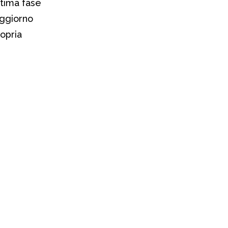
ultima fase
oggiorno
ropria