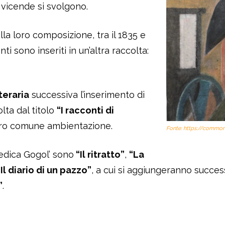
e vicende si svolgono.
la loro composizione, tra il 1835 e
nti sono inseriti in un’altra raccolta:
tteraria
successiva l’inserimento di
lta dal titolo
“I racconti di
 loro comune ambientazione.
Fonte: https://common
 dedica Gogol’ sono
“Il ritratto”
,
“La
“Il diario di un pazzo”
, a cui si aggiungeranno succe
”
.