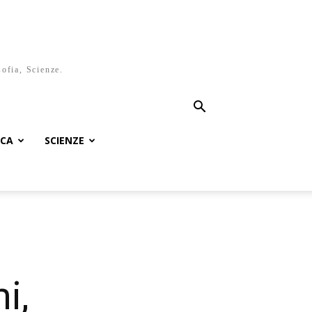
sofia, Scienze.
ICA
SCIENZE
i,