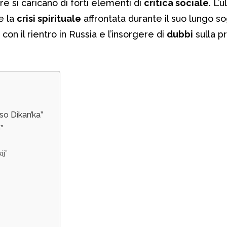
re si caricano di forti elementi di
critica sociale
. L’
te la
crisi spirituale
affrontata durante il suo lungo s
 con il rientro in Russia e l’insorgere di
dubbi
sulla p
so Dikan’ka”
”
ij”