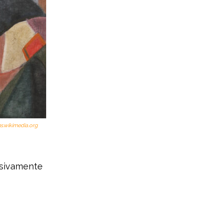
s.wikimedia.org
ssivamente