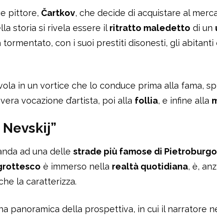
ne pittore,
Čartkov
, che decide di acquistare al merc
lla storia si rivela essere il
ritratto maledetto
di un
ormentato, con i suoi prestiti disonesti, gli abitanti 
ivola in un vortice che lo conduce prima alla fama, s
 vera vocazione d’artista, poi alla
follia
, e infine alla
m
 Nevskij”
manda ad una delle
strade più famose di Pietroburgo
grottesco
è immerso nella
realtà quotidiana
, è, anz
he la caratterizza.
na panoramica della prospettiva, in cui il narratore 