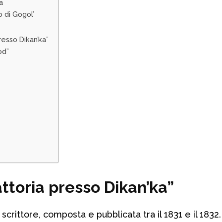
a
o di Gogol’
presso Dikan’ka”
od”
’
attoria presso Dikan’ka”
 scrittore, composta e pubblicata tra il 1831 e il 1832.