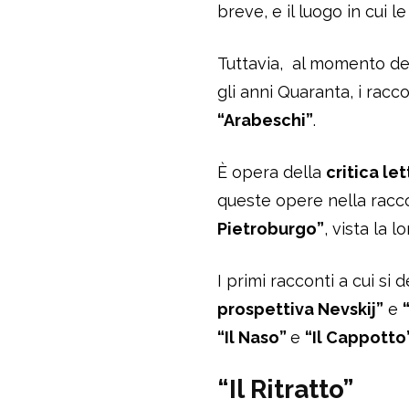
breve, e il luogo in cui l
Tuttavia, al momento del
gli anni Quaranta, i racco
“Arabeschi”
.
È opera della
critica le
queste opere nella racco
Pietroburgo”
, vista la
I primi racconti a cui si
prospettiva Nevskij”
e
“Il Naso”
e
“Il Cappotto
“Il Ritratto”