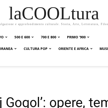
laCOOLtura
ulgazione e approfondimento culturale. Storia, Arte, Letteratura, Filo
VO
500 E 600
700 E 800
PRIMO ‘900
PORANEA
CULTURA POP
ORIENTE E AFRICA
MUS
j Gogol’: opere, tem