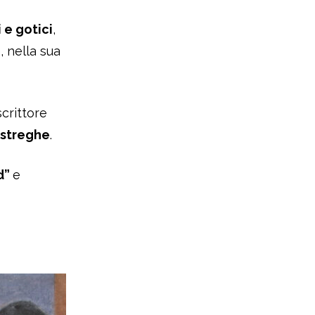
 e gotici
,
, nella sua
 scrittore
streghe
.
d”
e