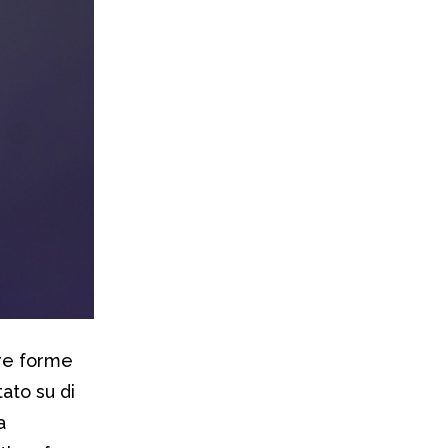
re forme
tato su di
a