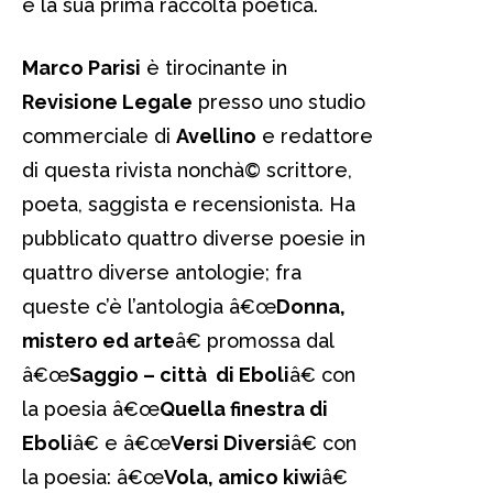
è la sua prima raccolta poetica.
Marco Parisi
è tirocinante in
Revisione Legale
presso uno studio
commerciale di
Avellino
e redattore
di questa rivista nonchà© scrittore,
poeta, saggista e recensionista. Ha
pubblicato quattro diverse poesie in
quattro diverse antologie; fra
queste c’è l’antologia â€œ
Donna,
mistero ed arte
â€ promossa dal
â€œ
Saggio – città di Eboli
â€ con
la poesia â€œ
Quella finestra di
Eboli
â€ e â€œ
Versi Diversi
â€ con
la poesia: â€œ
Vola, amico kiwi
â€