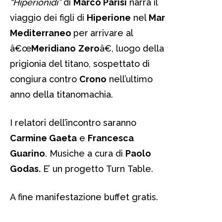
“Hiperionidi”
di
Marco Parisi
narra il
viaggio dei figli di
Hiperione
nel
Mar
Mediterraneo
per
arrivare al
â€œ
Meridiano
Zero
â€, luogo della
prigionia del titano, sospettato di
congiura contro
Crono
nell’ultimo
anno della titanomachia.
I relatori dell’incontro saranno
Carmine Gaeta
e
Francesca
Guarino
. Musiche a cura di
Paolo
Godas.
E’ un progetto Turn Table.
A fine manifestazione buffet gratis.