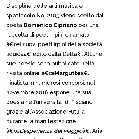
Discipline delle arti musica e
spettacolo.Nel 2105 viene scelto dal
poeta
Domenico Cipriano
per una
raccolta di poeti irpini chiamata
â€œI nuovi poeti irpini della società
liquidaâ€ edito dalla Delta3 . Alcune
sue poesie sono pubblicate nella
rivista online â€œ
Margutte
â€.
Finalista in numerosi concorsi, nel
novembre 2016 espone una sua
poesia nell’università di Fisciano
grazie all’Associazione Futura
durante la manifestazione
â€œ
L’esperienza del viaggio
â€. Aria