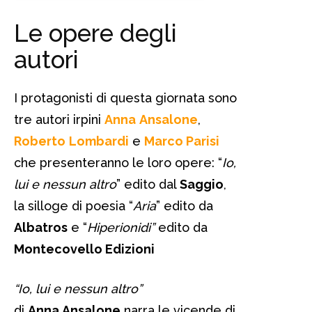
Le opere degli
autori
I protagonisti di questa giornata sono
tre autori irpini
Anna
Ansalone
,
Roberto
Lombardi
e
Marco Parisi
che presenteranno le loro opere: “
Io,
lui e nessun altro
” edito dal
Saggio
,
la silloge di poesia “
Aria
” edito da
Albatros
e “
Hiperionidi”
edito da
Montecovello Edizioni
“Io, lui e nessun altro”
di
Anna Ansalone
narra le vicende di