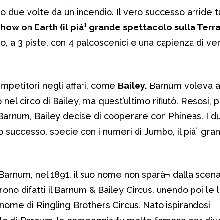
to due volte da un incendio. Il vero successo arride t
ow on Earth (il pià¹ grande spettacolo sulla Terra
co, a 3 piste, con 4 palcoscenici e una capienza di ve
mpetitori negli affari, come
Bailey.
Barnum voleva ac
 nel circo di Bailey, ma quest’ultimo rifiutò. Resosi, 
i Barnum, Bailey decise di cooperare con Phineas. I du
successo, specie con i numeri di Jumbo, il pià¹ gra
arnum, nel 1891, il suo nome non sparà¬ dalla scena 
arono difatti il Barnum & Bailey Circus, unendo poi le 
nome di Ringling Brothers Circus. Nato ispirandosi