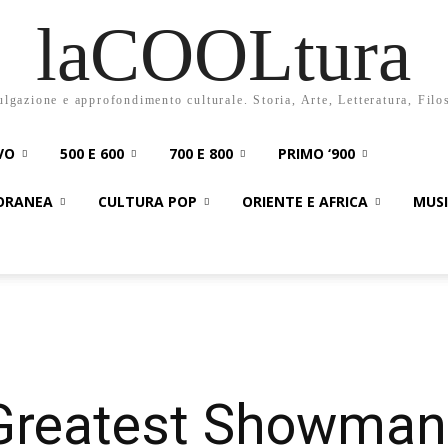
laCOOLtura
ulgazione e approfondimento culturale. Storia, Arte, Letteratura, Filo
VO
500 E 600
700 E 800
PRIMO ‘900
PORANEA
CULTURA POP
ORIENTE E AFRICA
MUS
Greatest Showman