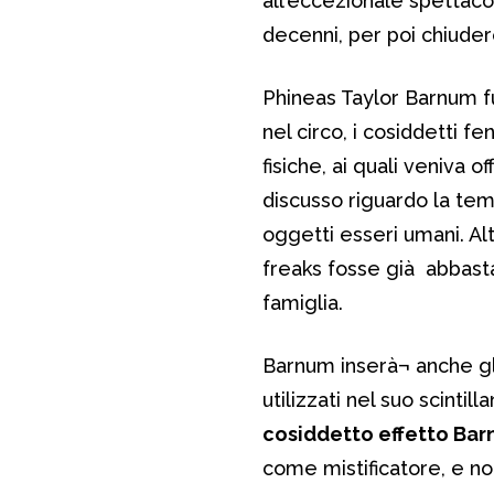
all’eccezionale spettac
decenni, per poi chiuder
Phineas Taylor Barnum fu 
nel circo, i cosiddetti
fisiche, ai quali veniva 
discusso riguardo la te
oggetti esseri umani. Alt
freaks fosse già abbasta
famiglia.
Barnum inserà¬ anche gli 
utilizzati nel suo scintil
cosiddetto effetto Bar
come mistificatore, e non