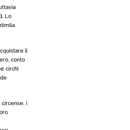
uttavia
).
Lo
ntimila
quistare il
però, conto
e circhi
nde
circense. I
loro