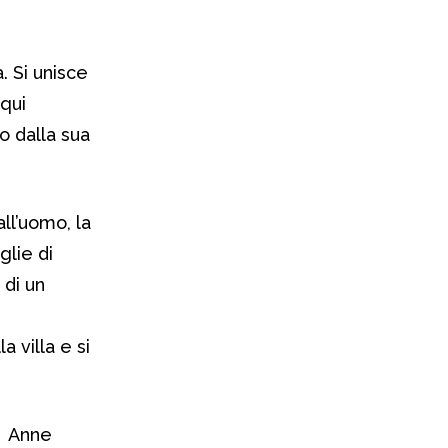
. Si unisce
 qui
o dalla sua
ll’uomo, la
glie di
 di un
a villa e si
rà Anne