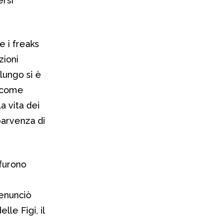
ersi
e i freaks
zioni
 lungo si è
e come
a vita dei
parvenza di
 furono
enunciò
lle Figi, il