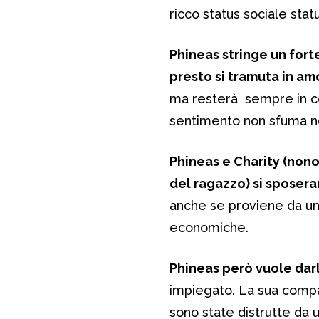
ricco status sociale stat
Phineas stringe un forte
presto si tramuta in am
ma resterà sempre in cont
sentimento non sfuma nel 
Phineas e Charity (nono
del ragazzo) si sposera
anche se proviene da una
economiche.
Phineas però vuole darl
impiegato. La sua compa
sono state distrutte da