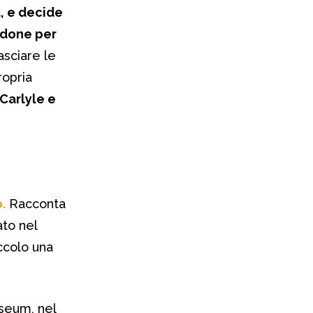
a, e decide
endone per
asciare le
ropria
Carlyle e
.
Racconta
ato nel
ccolo una
seum, nel