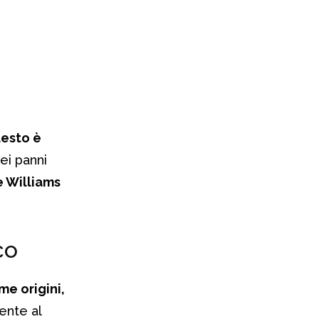
uesto è
nei panni
e Williams
co
me origini,
ente al