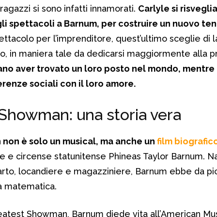
ragazzi si sono infatti innamorati.
Carlyle si risvegli
egli spettacoli a Barnum, per costruire un nuovo t
ttacolo per l’imprenditore, quest’ultimo sceglie di l
zzo, in maniera tale da dedicarsi maggiormente alla p
ano aver trovato un loro posto nel mondo, mentre 
renze sociali con il loro amore.
Showman: una storia vera
non è solo un musical, ma anche un
film biografico
ore e circense statunitense Phineas Taylor Barnum. N
arto, locandiere e magazziniere, Barnum ebbe da pi
a matematica.
eatest Showman, Barnum diede vita all’American Mu