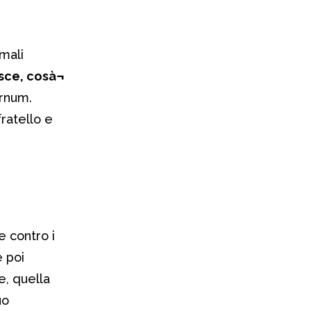
imali
sce, cosà¬
rnum.
ratello e
e contro i
 poi
e, quella
uo