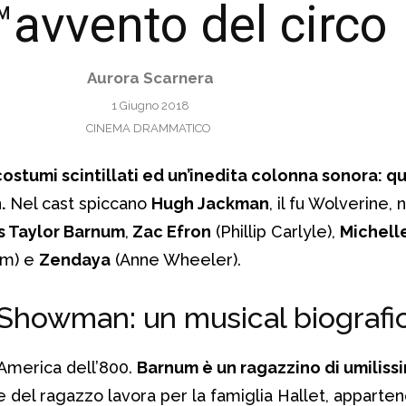
™avvento del circo
Aurora Scarnera
1 Giugno 2018
CINEMA DRAMMATICO
costumi scintillati ed un’inedita colonna sonora: q
.
Nel cast spiccano
Hugh Jackman
, il fu Wolverine, 
s Taylor Barnum
,
Zac Efron
(Phillip Carlyle),
Michell
um) e
Zendaya
(Anne Wheeler).
Showman: un musical biografi
’America dell’800.
Barnum è un ragazzino di umilissi
e del ragazzo lavora per la famiglia Hallet, apparten