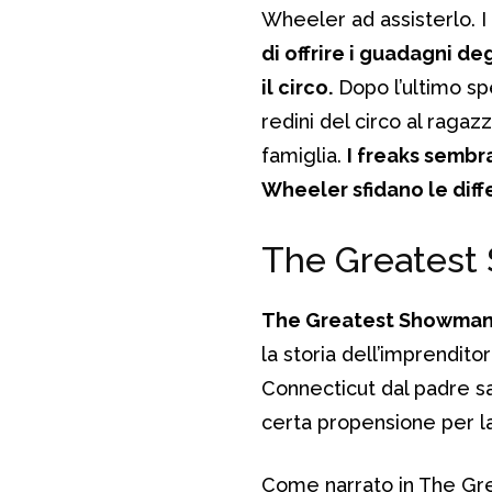
Wheeler ad assisterlo. I 
di offrire i guadagni d
il circo.
Dopo l’ultimo spe
redini del circo al raga
famiglia.
I freaks sembr
Wheeler sfidano le diffe
The Greatest 
The Greatest Showman 
la storia dell’imprendit
Connecticut dal padre s
certa propensione per l
Come narrato in The Gr