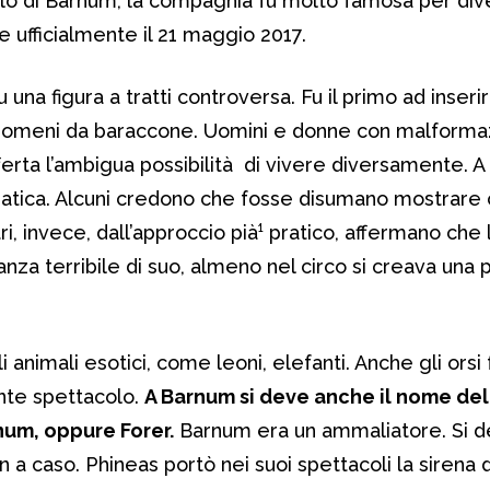
olo di Barnum, la compagnia fu molto famosa per div
e ufficialmente il 21 maggio 2017.
una figura a tratti controversa. Fu il primo ad inserir
 fenomeni da baraccone. Uomini e donne con malforma
offerta l’ambigua possibilità di vivere diversamente. A
matica. Alcuni credono che fosse disumano mostrar
ri, invece, dall’approccio pià¹ pratico, affermano che l
nza terribile di suo, almeno nel circo si creava una 
animali esotici, come leoni, elefanti. Anche gli orsi
lante spettacolo.
A Barnum si deve anche il nome del
num, oppure Forer.
Barnum era un ammaliatore. Si d
 a caso. Phineas portò nei suoi spettacoli la sirena de