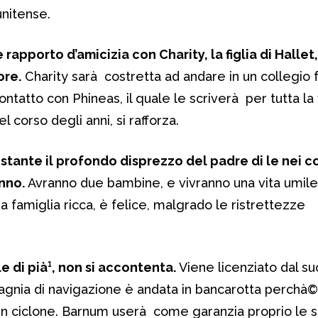
unitense.
 rapporto d’amicizia con Charity, la figlia di Halle
ore.
Charity sarà costretta ad andare in un collegio 
atto con Phineas, il quale le scriverà per tutta la vi
corso degli anni, si rafforza.
stante il profondo disprezzo del padre di le nei c
nno.
Avranno due bambine, e vivranno una vita umile.
 famiglia ricca, è felice, malgrado le ristrettezze
e di pià¹, non si accontenta.
Viene licenziato dal su
gnia di navigazione è andata in bancarotta perchà© 
 un ciclone. Barnum userà come garanzia proprio le 