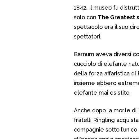
1842. Il museo fu distrut
solo con
The Greatest sh
spettacolo era il suo cir
spettatori.
Barnum aveva diversi co
cucciolo di elefante nato
della forza affaristica d
insieme ebbero estremo 
elefante mai esistito.
Anche dopo la morte di B
fratelli Ringling acquist
compagnie sotto l’unico 