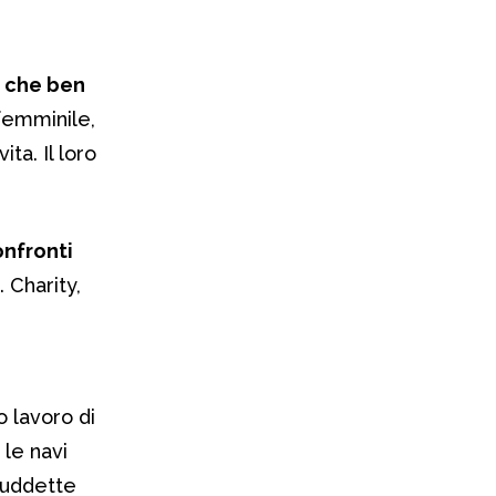
t, che ben
femminile,
ta. Il loro
onfronti
 Charity,
o lavoro di
le navi
suddette