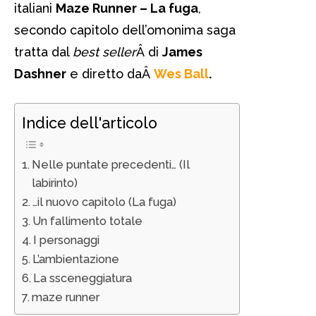
italiani
Maze Runner – La fuga
,
secondo capitolo dell’omonima saga
tratta dal
best seller
Â di
James
Dashner
e diretto daÂ
Wes Ball
.
Indice dell'articolo
Nelle puntate precedenti… (Il
labirinto)
…il nuovo capitolo (La fuga)
Un fallimento totale
I personaggi
L’ambientazione
La ssceneggiatura
maze runner