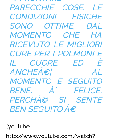
PARECCHIE COSE. LE
CONDIZIONI FISICHE
SONO OTTIME, DAL
MOMENTO CHE HA
RICEVUTO LE MIGLIORI
CURE PER I POLMONI E
IL CUORE. ED È
ANCHEÂ€¦ AL
MOMENTO È SEGUITO
BENE. Àˆ FELICE,
PERCHÀ© SI SENTE
BEN SEGUITO.Â€
[youtube
http://www.youtube.com/watch?