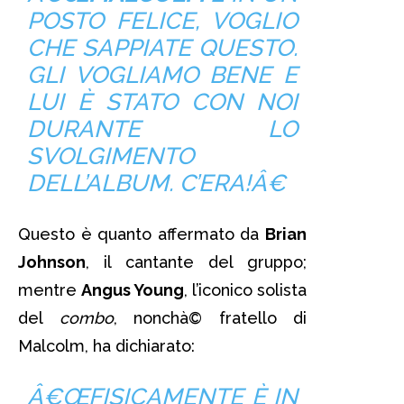
POSTO FELICE, VOGLIO
CHE SAPPIATE QUESTO.
GLI VOGLIAMO BENE E
LUI È STATO CON NOI
DURANTE LO
SVOLGIMENTO
DELL’
ALBUM
. C’ERA!Â€
Questo è quanto affermato da
Brian
Johnson
, il cantante del gruppo;
mentre
Angus Young
, l’iconico solista
del
combo
, nonchà© fratello di
Malcolm, ha dichiarato:
Â€ŒFISICAMENTE È IN