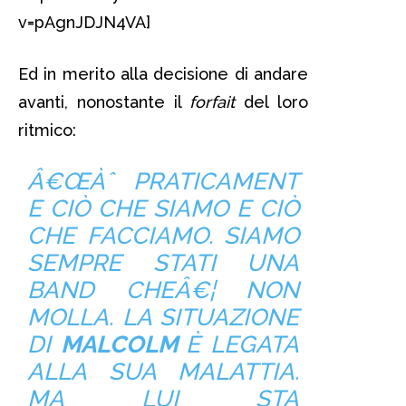
v=pAgnJDJN4VA]
Ed in merito alla decisione di andare
avanti, nonostante il
forfait
del loro
ritmico:
Â€Œ
Àˆ PRATICAMENT
E CIÒ CHE SIAMO E CIÒ
CHE FACCIAMO. SIAMO
SEMPRE STATI UNA
BAND CHEÂ€¦ NON
MOLLA. LA SITUAZIONE
DI
MALCOLM
È LEGATA
ALLA SUA MALATTIA.
MA LUI STA